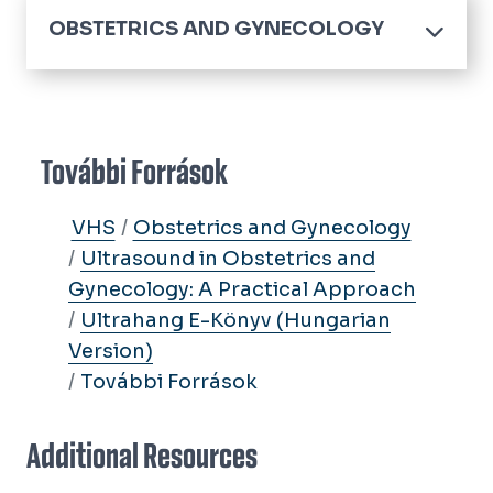
OBSTETRICS AND GYNECOLOGY
Home
Residency
Application Process
Fellowships
További Források
Curriculum
Divisions
Our Residents
VHS
Obstetrics and Gynecology
General Obstetrics and
Residency Alumni
Centers
Ultrasound in Obstetrics and
Gynecology
Clinical Research Center (CRC)
Gynecology: A Practical Approach
Maternal-Fetal Medicine
Research
Ultrahang E-Könyv (Hungarian
Fetal Cardiovascular Center
Urogynecology
CONRAD
Version)
Sentara-EVMS Advanced
Community Oriented Reproductive
Gynecologic Surgery Center
További Források
Health Program (CORE)
Additional Resources