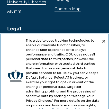
University Libraries
Campus Map
Alumni
Legal
This website uses tracking technologies to
enable our website functionalities, to
Legal & Compliance
enhance user experience or to analyze
performance and traffic. ODU does not sell
Privacy
personal data to third parties; however, we
share information with trusted third parties
Accessibility
that need to use your personal data to
provide services to us. Below you can Accept
Health & Safety
Default Settings, Reject All trackers, or
exercise your right to opt -in or -out of the
Emergency Management
sharing of personal data, targeted
advertising, profiling, and the processing of
Campus Hazing Transparency
sensitive data by clicking on “Manage Your
Privacy Choices.” For more details on the data
we process and how to exercise your rights,