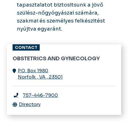
tapasztalatot biztositsunk a jövő
szülész-nőgyógyászai számára,
szakmai és személyes felkészitést
nyújtva egyaránt.
CONTACT
OBSTETRICS AND GYNECOLOGY
P.O. Box 1980
Norfolk
,
VA
,
23501
757-446-7900
Directory