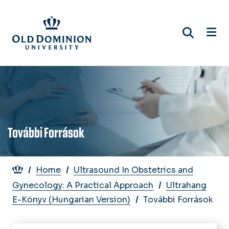
Skip
to
main
content
További Források
Breadcrumb
Home
Ultrasound In Obstetrics and
Gynecology: A Practical Approach
Ultrahang
E-Könyv (Hungarian Version)
További Források